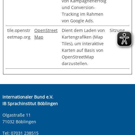
von Kampagnenerfolg
und Conversion-
Tracking im Rahmen
von Google Ads.
tile.openstr
OpenStreet
Dient dem Laden von
Sitzung
eetmap.org
Map
Kartengrafiken (Map
Tiles), um interaktive
Karten auf Basis von
OpenStreetMap
darzustellen.
Internationaler Bund e.V.
IB Sprachinstitut Böblingen
Olgastraße 11
71032 Böblingen
Tel:
07031 238515