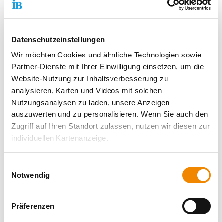
zum einwandfreien Betrieb unserer Website. Ohne diese
Cookies stehen Besuchern nicht alle aufgerufenen
Funktionalitäten der Website uneingeschränkt zur
Datenschutzeinstellungen
Verfügung.
Wir möchten Cookies und ähnliche Technologien sowie
Name
Anbieter
Zweck
Maximale
Partner-Dienste mit Ihrer Einwilligung einsetzen, um die
Speicherdau
Website-Nutzung zur Inhaltsverbesserung zu
CookieCons
Cookiebot
Speichert den
1 Jahr
analysieren, Karten und Videos mit solchen
ent
Zustimmungsstatus
Nutzungsanalysen zu laden, unsere Anzeigen
des Benutzers für
auszuwerten und zu personalisieren. Wenn Sie auch den
Cookies auf der
Zugriff auf Ihren Standort zulassen, nutzen wir diesen zur
aktuellen Domäne.
individuellen Kartenanzeige.
Soweit es für diese Zwecke erforderlich ist, erhalten
Einwilligungsauswahl
Statistik (2)
unsere Partner Daten wie Ihre IP-Adresse und
Notwendig
verarbeiten diese zusammen mit Daten von anderen
Statistik-Cookies und -Funktionalitäten helfen uns zu
erkennen, wie Website-Besucher mit unserer Website
Websites. Die Partner erkennen mitunter auch, wenn Sie
Präferenzen
interagieren, indem Informationen über den Aufruf und die
zum Website-Besuch verschiedene Geräte verwenden,
anschließende Nutzung der Website erfasst und
und verknüpfen die Daten geräteübergreifend. Dabei