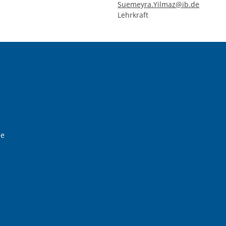
Suemeyra.Yilmaz@ib.de
Lehrkraft
de
Instagram-Seite