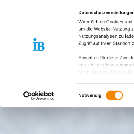
Springe zum Inhalt
Datenschutzeinstellunge
Wir möchten Cookies und ä
Sprachkurse
A
um die Website-Nutzung zu
Nutzungsanalysen zu lade
Zugriff auf Ihren Standort
Soweit es für diese Zwecke
verarbeiten diese zusamme
wenn Sie zum Website-Bes
geräteübergreifend. Dabei 
ausgeschlossen werden. Do
Einwilligungsauswahl
zusätzlichen Risiken für I
Notwendig
Weitere Details finden Sie
Sie möchten, dass alle Web
Kategorien auswählen. Sie 
Zwecke entscheiden und Ihre