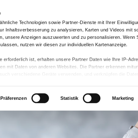
n
hnliche Technologien sowie Partner-Dienste mit Ihrer Einwilligu
nmeldung
Über uns
Kontakt
r Inhaltsverbesserung zu analysieren, Karten und Videos mit s
n, unsere Anzeigen auszuwerten und zu personalisieren. Wenn 
 zulassen, nutzen wir diesen zur individuellen Kartenanzeige.
 erforderlich ist, erhalten unsere Partner Daten wie Ihre IP-Adr
n mit Daten von anderen Websites. Die Partner erkennen mitun
uch verschiedene Geräte verwenden, und verknüpfen die Date
kann die Datenübertragung in Drittländer (insb. die USA) nicht
rt ist kein der EU gleichwertiges Datenschutzniveau gewährlei
hre Daten führen kann.
Präferenzen
Statistik
Marketing
 in unseren
Datenschutzhinweisen
und in unserer
Cookie-Über
site-Funktionen für diese Zwecke aktiviert sind, müssen Sie al
können mittels nachfolgender Buttons über Ihre Einwilligung für
 erteilte Einwilligung stets für die Zukunft widerrufen. Bitte be