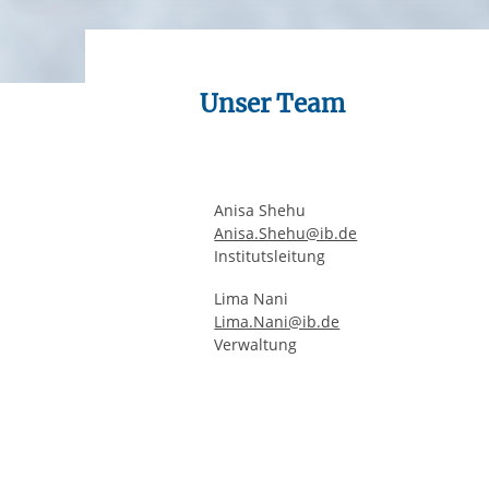
Ihre etwaige Einwilligung e
der von Ihnen aufgerufene
aufgrund berechtigter Inte
Unser Team
Anisa Shehu
Anisa.Shehu@ib.de
Institutsleitung
Lima Nani
Lima.Nani@ib.de
Verwaltung