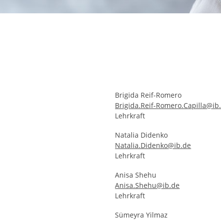
rstreckt sich nicht auf notwendige Cookies, die erforderlich zur B
n und somit gewünschten Website-Funktionen sind. Diese Cooki
ressen und daher unabhängig von einer Einwilligung.
Brigida Reif-Romero
Brigida.Reif-Romero.Capilla@ib
Lehrkraft
Natalia Didenko
Natalia.Didenko@ib.de
Lehrkraft
Anisa Shehu
Anisa.Shehu@ib.de
Lehrkraft
Sümeyra Yilmaz