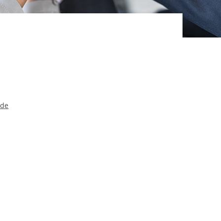
ereitstellung
es setzen wir
.de