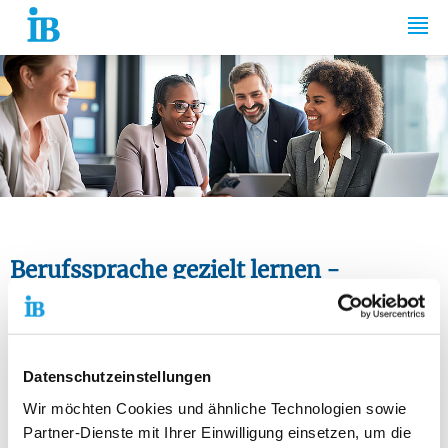
Springe zum Inhalt
Berufssprache gezielt lernen -
erfolgreich im Job ankommen
Sie sind Fachkraft aus dem Ausland und möchten Ihre
Deutschkenntnisse verbessern, um beruflich weiterzukommen?
Datenschutzeinstellungen
Unser Sprachinstitut bietet speziell entwickelte Deutschkurse
Wir möchten Cookies und ähnliche Technologien sowie
für Fachkräfte, die in Deutschland arbeiten oder arbeiten
Partner-Dienste mit Ihrer Einwilligung einsetzen, um die
möchten. Ob im Gesundheitswesen, in der IT, im Handwerk